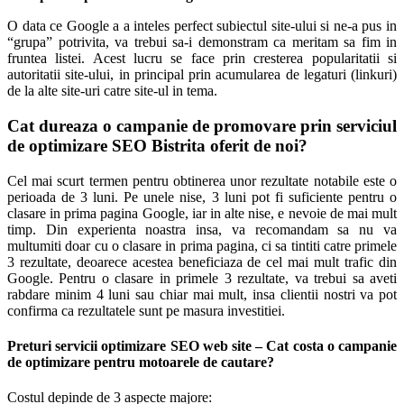
O data ce Google a a inteles perfect subiectul site-ului si ne-a pus in
“grupa” potrivita, va trebui sa-i demonstram ca meritam sa fim in
fruntea listei. Acest lucru se face prin cresterea popularitatii si
autoritatii site-ului, in principal prin acumularea de legaturi (linkuri)
de la alte site-uri catre site-ul in tema.
Cat dureaza o campanie de promovare prin serviciul
de optimizare SEO Bistrita oferit de noi?
Cel mai scurt termen pentru obtinerea unor rezultate notabile este o
perioada de 3 luni. Pe unele nise, 3 luni pot fi suficiente pentru o
clasare in prima pagina Google, iar in alte nise, e nevoie de mai mult
timp. Din experienta noastra insa, va recomandam sa nu va
multumiti doar cu o clasare in prima pagina, ci sa tintiti catre primele
3 rezultate, deoarece acestea beneficiaza de cel mai mult trafic din
Google. Pentru o clasare in primele 3 rezultate, va trebui sa aveti
rabdare minim 4 luni sau chiar mai mult, insa clientii nostri va pot
confirma ca rezultatele sunt pe masura investitiei.
Preturi servicii optimizare SEO web site – Cat costa o campanie
de optimizare pentru motoarele de cautare?
Costul depinde de 3 aspecte majore: