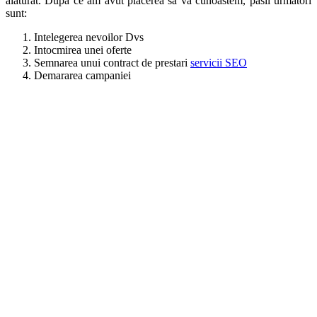
alaturat. Dupa ce am avut placerea sa va cunoastem, pasii urmatori
sunt:
Intelegerea nevoilor Dvs
Intocmirea unei oferte
Semnarea unui contract de prestari
servicii SEO
Demararea campaniei