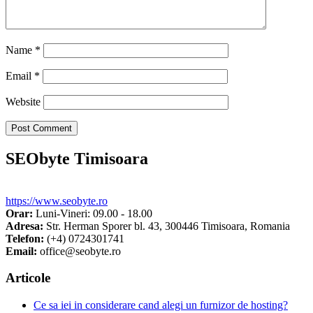
Name
*
Email
*
Website
SEObyte Timisoara
https://www.seobyte.ro
Orar:
Luni-Vineri: 09.00 - 18.00
Adresa:
Str. Herman Sporer bl. 43
,
300446
Timisoara
,
Romania
Telefon:
(+4) 0724301741
Email:
office@seobyte.ro
Articole
Ce sa iei in considerare cand alegi un furnizor de hosting?