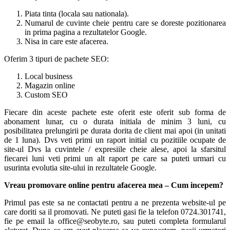
Piata tinta (locala sau nationala).
Numarul de cuvinte cheie pentru care se doreste pozitionarea
in prima pagina a rezultatelor Google.
Nisa in care este afacerea.
Oferim 3 tipuri de pachete SEO:
Local business
Magazin online
Custom SEO
Fiecare din aceste pachete este oferit este oferit sub forma de
abonament lunar, cu o durata initiala de minim 3 luni, cu
posibilitatea prelungirii pe durata dorita de client mai apoi (in unitati
de 1 luna). Dvs veti primi un raport initial cu pozitiile ocupate de
site-ul Dvs la cuvintele / expresiile cheie alese, apoi la sfarsitul
fiecarei luni veti primi un alt raport pe care sa puteti urmari cu
usurinta evolutia site-ului in rezultatele Google.
Vreau promovare online pentru afacerea mea – Cum incepem?
Primul pas este sa ne contactati pentru a ne prezenta website-ul pe
care doriti sa il promovati. Ne puteti gasi fie la telefon 0724.301741,
fie pe email la office@seobyte.ro, sau puteti completa formularul