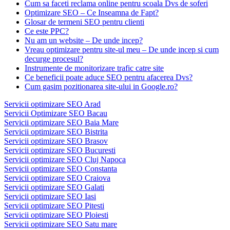
Cum sa faceti reclama online pentru scoala Dvs de soferi
Optimizare SEO – Ce Inseamna de Fapt?
Glosar de termeni SEO pentru clienti
Ce este PPC?
Nu am un website – De unde incep?
Vreau optimizare pentru site-ul meu – De unde incep si cum
decurge procesul?
Instrumente de monitorizare trafic catre site
Ce beneficii poate aduce SEO pentru afacerea Dvs?
Cum gasim pozitionarea site-ului in Google.ro?
Servicii optimizare SEO Arad
Servicii Optimizare SEO Bacau
Servicii optimizare SEO Baia Mare
Servicii optimizare SEO Bistrita
Servicii optimizare SEO Brasov
Servicii optimizare SEO Bucuresti
Servicii optimizare SEO Cluj Napoca
Servicii optimizare SEO Constanta
Servicii optimizare SEO Craiova
Servicii optimizare SEO Galati
Servicii optimizare SEO Iasi
Servicii optimizare SEO Pitesti
Servicii optimizare SEO Ploiesti
Servicii optimizare SEO Satu mare