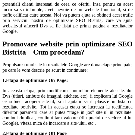
potentiali clienti interesati de ceea ce oferiti. Insa pentru ca acest
lucru sa sa intample, aveti nevoie de un website functional, si de
trafic calificat catre acesta. Noi va putem ajuta sa obtineti acest trafic
prin serviciul nostru de optimizare SEO Bistrita, care va ajuta
website-ul afacerii Dvs sa fie listat pe prima pagina a rezultatelor
Google.
Promovare website prin optimizare SEO
Bistrita – Cum procedam?
Propulsarea unui site in rezultatele Google are doua etape principale,
pe care le vom descrie pe scurt in continuare:
1.Etapa de optimizare On-Page:
In aceasta etapa, prin modificarea anumitor elemente ale site-ului
Dvs (titluri, atribute de imagini, etichete, etc), ii explicam lui Google
ce subiect acopera site-ul, si il ajutam sa il plaseze in lista cu
rezultate potrivite. Tot in aceasta etapa se lucreaza la rectificarea
diferitor parametri care ar putea “trage in jos” site-ul in rezultate:
continut duplicat, continut fara valoare (din puctul de vedere al lui
Google), viteza mica de incarcare a site-ului, etc..
2.Etapa de optimizare Off-Page