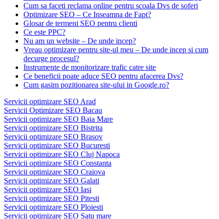
Cum sa faceti reclama online pentru scoala Dvs de soferi
Optimizare SEO – Ce Inseamna de Fapt?
Glosar de termeni SEO pentru clienti
Ce este PPC?
Nu am un website – De unde incep?
Vreau optimizare pentru site-ul meu – De unde incep si cum
decurge procesul?
Instrumente de monitorizare trafic catre site
Ce beneficii poate aduce SEO pentru afacerea Dvs?
Cum gasim pozitionarea site-ului in Google.ro?
Servicii optimizare SEO Arad
Servicii Optimizare SEO Bacau
Servicii optimizare SEO Baia Mare
Servicii optimizare SEO Bistrita
Servicii optimizare SEO Brasov
Servicii optimizare SEO Bucuresti
Servicii optimizare SEO Cluj Napoca
Servicii optimizare SEO Constanta
Servicii optimizare SEO Craiova
Servicii optimizare SEO Galati
Servicii optimizare SEO Iasi
Servicii optimizare SEO Pitesti
Servicii optimizare SEO Ploiesti
Servicii optimizare SEO Satu mare