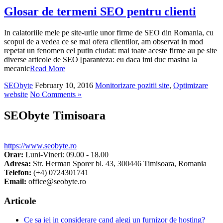
Glosar de termeni SEO pentru clienti
In calatoriile mele pe site-urile unor firme de SEO din Romania, cu
scopul de a vedea ce se mai ofera clientilor, am observat in mod
repetat un fenomen cel putin ciudat: mai toate aceste firme au pe site
diverse articole de SEO [paranteza: eu daca imi duc masina la
mecanic
Read More
SEObyte
February 10, 2016
Monitorizare pozitii site
,
Optimizare
website
No Comments »
SEObyte Timisoara
https://www.seobyte.ro
Orar:
Luni-Vineri: 09.00 - 18.00
Adresa:
Str. Herman Sporer bl. 43
,
300446
Timisoara
,
Romania
Telefon:
(+4) 0724301741
Email:
office@seobyte.ro
Articole
Ce sa iei in considerare cand alegi un furnizor de hosting?