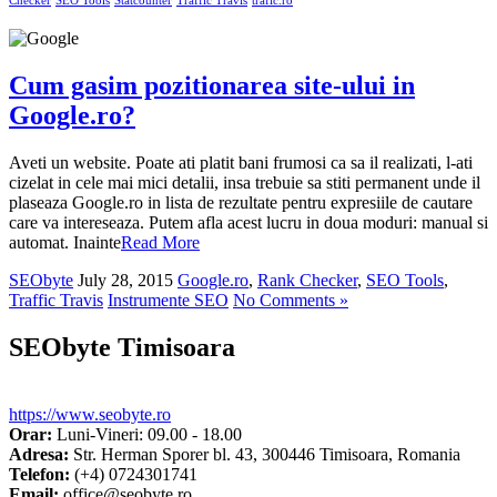
Checker
SEO Tools
Statcounter
Traffic Travis
trafic.ro
Cum gasim pozitionarea site-ului in
Google.ro?
Aveti un website. Poate ati platit bani frumosi ca sa il realizati, l-ati
cizelat in cele mai mici detalii, insa trebuie sa stiti permanent unde il
plaseaza Google.ro in lista de rezultate pentru expresiile de cautare
care va intereseaza. Putem afla acest lucru in doua moduri: manual si
automat. Inainte
Read More
SEObyte
July 28, 2015
Google.ro
,
Rank Checker
,
SEO Tools
,
Traffic Travis
Instrumente SEO
No Comments »
SEObyte Timisoara
https://www.seobyte.ro
Orar:
Luni-Vineri: 09.00 - 18.00
Adresa:
Str. Herman Sporer bl. 43
,
300446
Timisoara
,
Romania
Telefon:
(+4) 0724301741
Email:
office@seobyte.ro