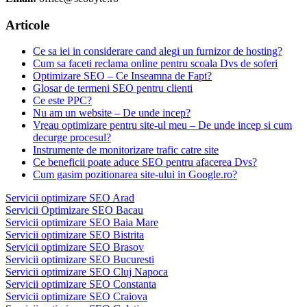
Articole
Ce sa iei in considerare cand alegi un furnizor de hosting?
Cum sa faceti reclama online pentru scoala Dvs de soferi
Optimizare SEO – Ce Inseamna de Fapt?
Glosar de termeni SEO pentru clienti
Ce este PPC?
Nu am un website – De unde incep?
Vreau optimizare pentru site-ul meu – De unde incep si cum
decurge procesul?
Instrumente de monitorizare trafic catre site
Ce beneficii poate aduce SEO pentru afacerea Dvs?
Cum gasim pozitionarea site-ului in Google.ro?
Servicii optimizare SEO Arad
Servicii Optimizare SEO Bacau
Servicii optimizare SEO Baia Mare
Servicii optimizare SEO Bistrita
Servicii optimizare SEO Brasov
Servicii optimizare SEO Bucuresti
Servicii optimizare SEO Cluj Napoca
Servicii optimizare SEO Constanta
Servicii optimizare SEO Craiova