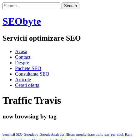
SEObyte
Servicii optimizare SEO
Acasa
Contact
Despre
Pachete SEO
Consultanta SEO
Articole
Cereti oferta
Traffic Travis
now browsing by tag
beneficii SEO
Google.ro
Google Analytics
Histats
monitorizare trafic
pay-per-click
Rank